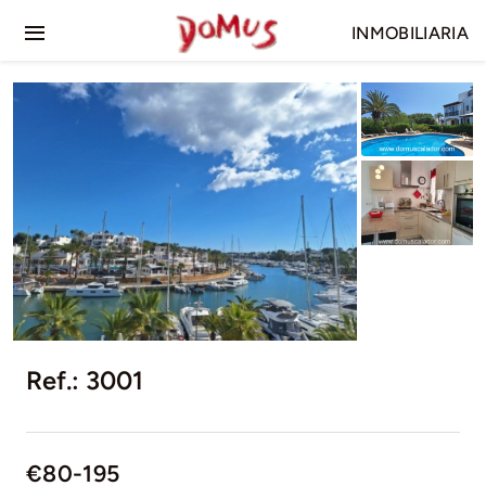
Skip
INMOBILIARIA
to
Toggle
content
Navigation
Inicio
Venta
Alquiler
Ref.: 3001
€80-195