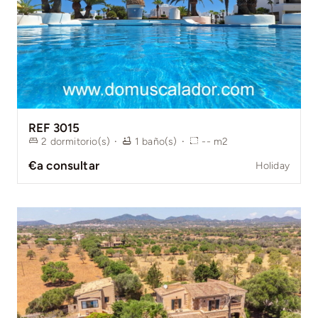
REF 3015
2
dormitorio(s)
·
1
baño(s)
·
--
m2
€a consultar
Holiday