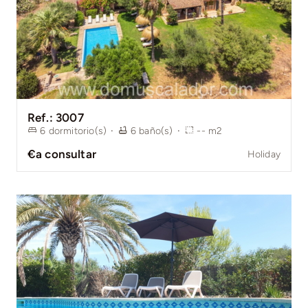
Ref.: 3007
6
dormitorio(s)
·
6
baño(s)
·
--
m2
€a consultar
Holiday