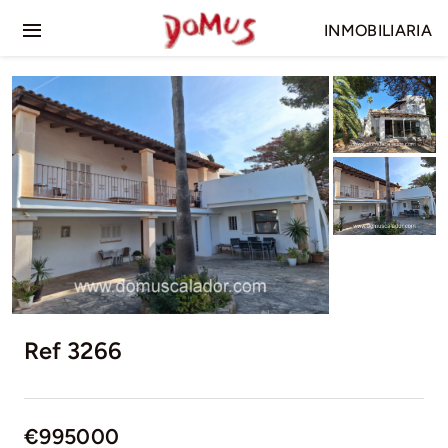
Skip
INMOBILIARIA
to
Toggle
content
Navigation
Inicio
Venta
Alquiler
Ref 3266
€995000