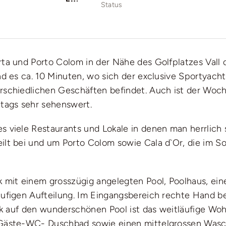
Status
rta und Porto Colom in der Nähe des Golfplatzes Val
nd es ca. 10 Minuten, wo sich der exclusive Sportyac
rschiedlichen Geschäften befindet. Auch ist der Woch
tags sehr sehenswert.
 viele Restaurants und Lokale in denen man herrlich 
ilt bei und um Porto Colom sowie Cala d`Or, die im S
mit einem grosszügig angelegten Pool, Poolhaus, ei
äufigen Aufteilung. Im Eingangsbereich rechte Hand b
lick auf den wunderschönen Pool ist das weitläufige W
 Gäste-WC- Duschbad sowie einen mittelgrossen Wasc