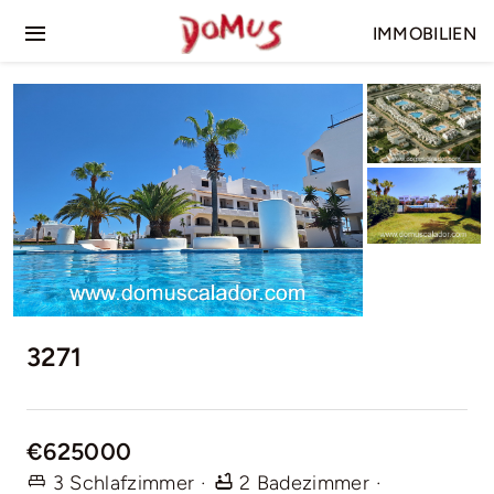
Skip
IMMOBILIEN
to
Toggle
content
Navigation
Startseite
Verkauf
Vermietung
3271
€625000
3 Schlafzimmer
·
2 Badezimmer
·