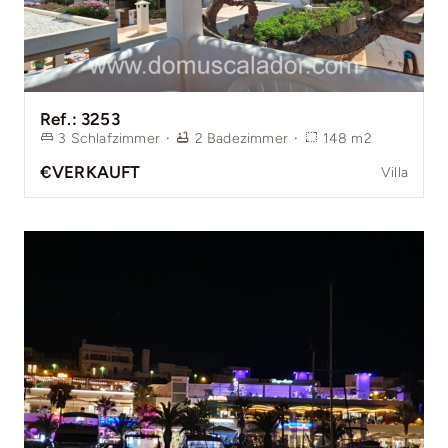
Ref.: 3253
3
Schlafzimmer
·
2
Badezimmer
·
148
m2
€VERKAUFT
Villa